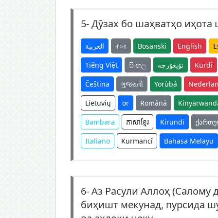
5-
Дӯзах бо шаҳватҳо иҳота
العربية
বাংলা
Bosanski
English
E
Tiếng Việt
සිංහල
ئۇيغۇرچە
Kurdî
Čeština
ગુજરાતી
Yorùbá
Nederla
Lietuvių
or
Română
Kinyarwand
Bambara
ភាសាខ្មែរ
Kirundi
ქართ
Italiano
Kurmancî
Bahasa Melayu
6-
Аз Расули Аллоҳ (Салому 
биҳишт мекунад, пурсида шу