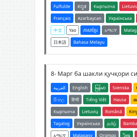
Fulfulde
ಕನ್ನಡ
Кыргызча
Lietuvi
Français
Azərbaycan
Українська
中文
Yao
ភាសាខ្មែរ
አማርኛ
Malag
日本語
Bahasa Melayu
8-
Марг ба шакли қучқори с
العربية
English
မြန်မာ
Svenska
සිංහල
हिन्दी
Tiếng Việt
Hausa
മ
Кыргызча
Lietuvių
Română
Kin
Tagalog
Українська
தமிழ்
Bamba
አማርኛ
Malagasy
Oromoo
ไทย