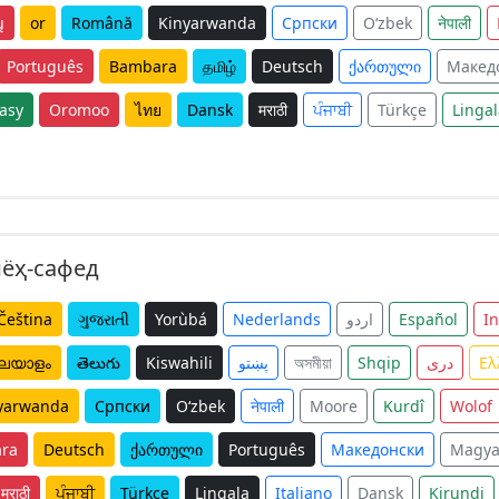
ų
or
Română
Kinyarwanda
Српски
O‘zbek
नेपाली
Português
Bambara
தமிழ்
Deutsch
ქართული
Макед
asy
Oromoo
ไทย
Dansk
मराठी
ਪੰਜਾਬੀ
Türkçe
Lingal
иёҳ-сафед
Čeština
ગુજરાતી
Yorùbá
Nederlands
اردو
Español
I
ലയാളം
తెలుగు
Kiswahili
پښتو
অসমীয়া
Shqip
دری
Ελ
yarwanda
Српски
O‘zbek
नेपाली
Moore
Kurdî
Wolof
ra
Deutsch
ქართული
Português
Македонски
Magya
मराठी
ਪੰਜਾਬੀ
Türkçe
Lingala
Italiano
Dansk
Kirundi