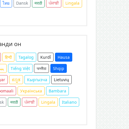
ไทย
Dansk
मराठी
ਪੰਜਾਬੀ
Lingala
анди он
हिन्दी
Tagalog
Kurdî
Hausa
پښت
Tiếng Việt
অসমীয়া
Shqip
yar
ಕನ್ನಡ
Кыргызча
Lietuvių
oomaali
Українська
Bambara
sk
मराठी
ਪੰਜਾਬੀ
Lingala
Italiano