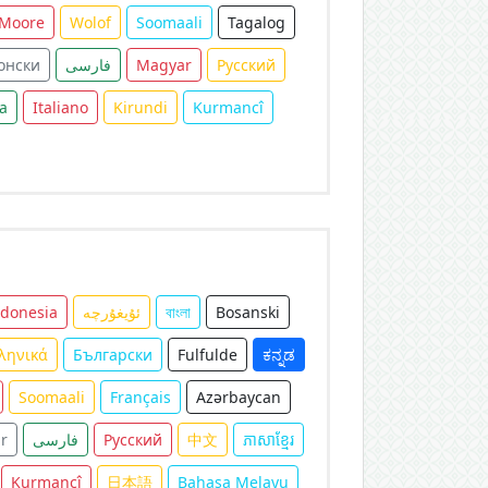
Moore
Wolof
Soomaali
Tagalog
онски
فارسی
Magyar
Русский
a
Italiano
Kirundi
Kurmancî
ndonesia
ئۇيغۇرچە
বাংলা
Bosanski
ληνικά
Български
Fulfulde
ಕನ್ನಡ
Soomaali
Français
Azərbaycan
r
فارسی
Русский
中文
ភាសាខ្មែរ
Kurmancî
日本語
Bahasa Melayu