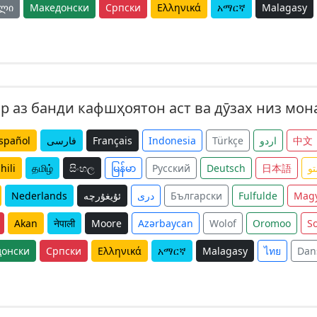
ული
Македонски
Српски
Ελληνικά
አማርኛ
Malagasy
р аз банди кафшҳоятон аст ва дӯзах низ мон
spañol
فارسی
Français
Indonesia
Türkçe
اردو
中文
hili
தமிழ்
සිංහල
မြန်မာ
Русский
Deutsch
日本語
و
Nederlands
ئۇيغۇرچە
دری
Български
Fulfulde
Mag
Akan
नेपाली
Moore
Azərbaycan
Wolof
Oromoo
S
онски
Српски
Ελληνικά
አማርኛ
Malagasy
ไทย
Dan