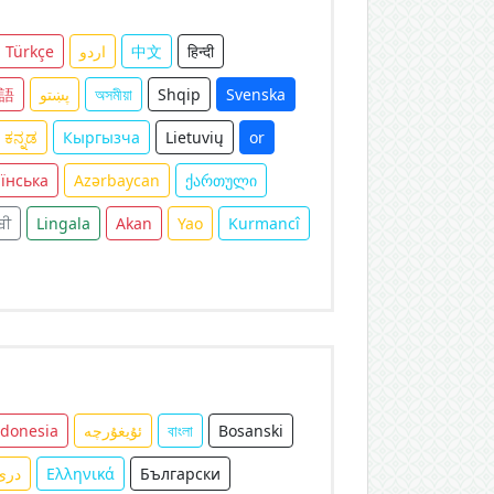
Türkçe
اردو
中文
हिन्दी
語
پښتو
অসমীয়া
Shqip
Svenska
ಕನ್ನಡ
Кыргызча
Lietuvių
or
їнська
Azərbaycan
ქართული
ਬੀ
Lingala
Akan
Yao
Kurmancî
ndonesia
ئۇيغۇرچە
বাংলা
Bosanski
دری
Ελληνικά
Български