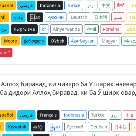
spañol
فارسی
Indonesia
Türkçe
اردو
中文
हिन्दी
T
hili
தமிழ்
မြန်မာ
Русский
Deutsch
日本語
پښتو
Tiế
دری
Кыргызча
or
Kinyarwanda
नेपाली
Română
Liet
Moore
ქართული
O‘zbek
Azərbaycan
Magyar
Маке
ancî
 Аллоҳ биравад, ки чизеро ба Ӯ шарик наёва
 ба дидори Аллоҳ биравад, ки ба Ӯ ширк овар
spañol
فارسی
Français
Indonesia
Türkçe
اردو
中文
ు
Kiswahili
தமிழ்
မြန်မာ
Русский
Deutsch
日本語
و