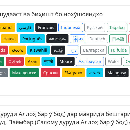
 шудааст ва биҳишт бо нохӯшояндҳо
spañol
فارسی
Français
Indonesia
Русский
Tagalog
Hausa
Português
മലയാളം
မြန်မာ
Deutsch
日本語
nds
తెలుగు
Kiswahili
தமிழ்
دری
Български
Fulfulde
a
O‘zbek
Akan
नेपाली
Moore
Azərbaycan
Wolof
O
ული
Македонски
Српски
Ελληνικά
አማርኛ
Malagasy
дуруди Аллоҳ бар ӯ бод) дар мавриди бештар
д, Паёмбар (Салому дуруди Аллоҳ бар ӯ бод) 