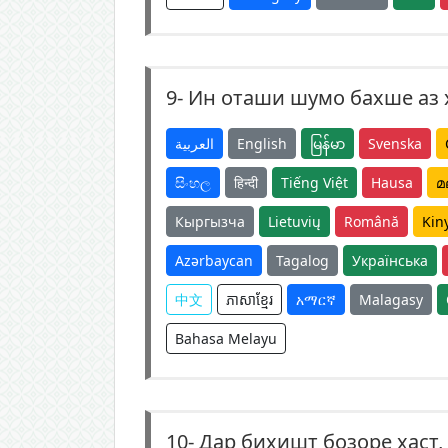
9-
Ин оташи шумо бахше аз 
العربية
English
မြန်မာ
Svenska
සිංහල
हिन्दी
Tiếng Việt
Hausa
മ
Кыргызча
Lietuvių
Română
Kin
Azərbaycan
Tagalog
Українська
中文
ភាសាខ្មែរ
አማርኛ
Malagasy
Bahasa Melayu
10-
Дар биҳишт бозоре ҳаст,