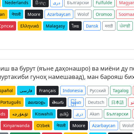
Nederlands
සිංහල
دری
Български
Fulfulde
Magya
an
नेपाली
Moore
Azərbaycan
Wolof
Oromoo
Soomaa
Српски
Ελληνικά
Malagasy
ไทย
Dansk
मराठी
ਪੰਜਾਬੀ
иш ва бурут (яъне даҳонашро) ва миёни ду 
у муртакиби гуноҳ намешавад), ман барояш б
spañol
فارسی
Français
Indonesia
Русский
Tagalog
Português
മലയാളം
తెలుగు
မြန်မာ
Deutsch
日本語
و
nds
ئۇيغۇرچە
Kiswahili
தமிழ்
دری
Akan
Български
Kinyarwanda
O‘zbek
नेपाली
Moore
Azərbaycan
Wolof