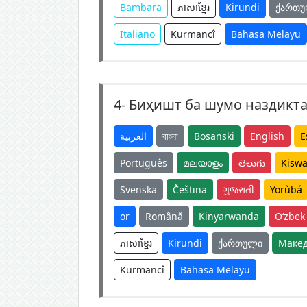
Bambara
ភាសាខ្មែរ
Kirundi
ქართ
Italiano
Kurmancî
Bahasa Melayu
4-
Биҳишт ба шумо наздикта
العربية
বাংলা
Bosanski
English
E
Português
മലയാളം
తెలుగు
Kiswa
Svenska
Čeština
ગુજરાતી
Yorùbá
or
Română
Kinyarwanda
O‘zbek
ភាសាខ្មែរ
Kirundi
ქართული
Макед
Kurmancî
Bahasa Melayu