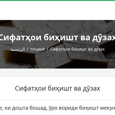
Сифатҳои биҳишт ва дӯза
الرئيسية
тоҷикӣ
Сифатҳои биҳишт ва дӯзах
Сифатҳои биҳишт ва дӯзах
е, ки дошта бошад, ӯро вориди биҳишт меку