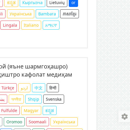
r
ಕನ್ನಡ
Кыргызча
Lietuvių
or
li
Українська
Bambara
ភាសាខ្មែរ
Lingala
Italiano
አማርኛ
пой (яъне шармгоҳашро)
иҳиштро кафолат медиҳам
Türkçe
اردو
中文
हिन्दी
پښت
অসমীয়া
Shqip
Svenska
Fulfulde
Magyar
ಕನ್ನಡ
Oromoo
Soomaali
Українська