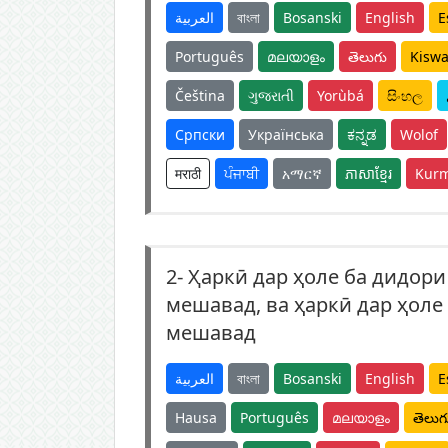
العربية
বাংলা
Bosanski
English
E
Português
മലയാളം
తెలుగు
Kiswa
Čeština
ગુજરાતી
Yorùbá
සිංහල
Српски
Українська
ಕನ್ನಡ
Wolof
मराठी
ਪੰਜਾਬੀ
አማርኛ
ភាសាខ្មែរ
Kurm
2-
Ҳаркӣ дар ҳоле ба дидори
мешавад, ва ҳаркӣ дар ҳоле
мешавад
العربية
বাংলা
Bosanski
English
E
Hausa
Português
മലയാളം
తెలుగ