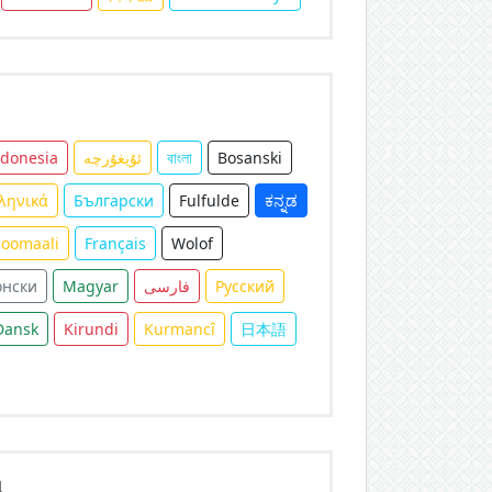
ndonesia
ئۇيغۇرچە
বাংলা
Bosanski
ληνικά
Български
Fulfulde
ಕನ್ನಡ
Soomaali
Français
Wolof
онски
Magyar
فارسی
Русский
Dansk
Kirundi
Kurmancî
日本語
д