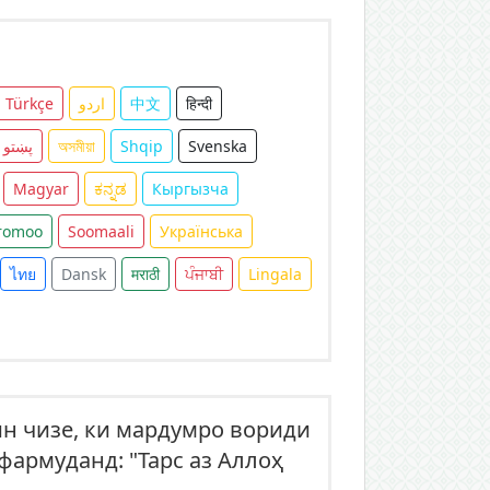
Türkçe
اردو
中文
हिन्दी
پښتو
অসমীয়া
Shqip
Svenska
Magyar
ಕನ್ನಡ
Кыргызча
romoo
Soomaali
Українська
ไทย
Dansk
मराठी
ਪੰਜਾਬੀ
Lingala
ин чизе, ки мардумро вориди
фармуданд: "Тарс аз Аллоҳ