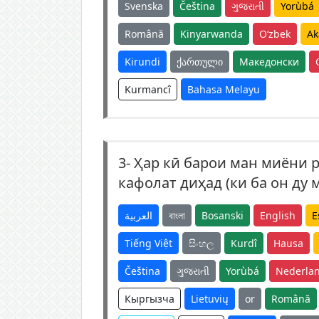
Svenska
Čeština
ગુજરાતી
Yorùbá
Română
Kinyarwanda
O‘zbek
Ak
Kirundi
ქართული
Македонски
Kurmancî
Bahasa Melayu
3-
Ҳар кӣ барои ман миёни р
кафолат диҳад (ки ба он д
العربية
বাংলা
Bosanski
English
E
Tiếng Việt
සිංහල
Kurdî
Hausa
Čeština
ગુજરાતી
Yorùbá
Nederla
Кыргызча
Lietuvių
or
Română