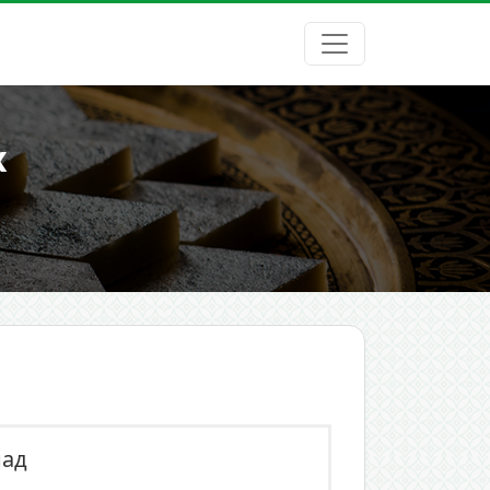
х
над