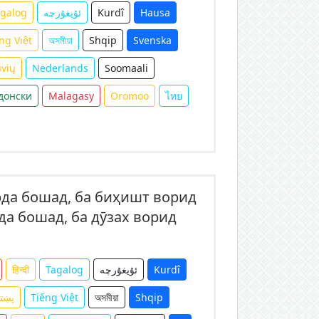
agalog
ئۇيغۇرچە
Kurdî
Hausa
ng Việt
অসমীয়া
Shqip
Svenska
uvių
Nederlands
Soomaali
донски
Malagasy
Oromoo
ไทย
рда бошад, ба биҳишт ворид
да бошад, ба дӯзах ворид
हिन्दी
Tagalog
ئۇيغۇرچە
Kurdî
پښت
Tiếng Việt
অসমীয়া
Shqip