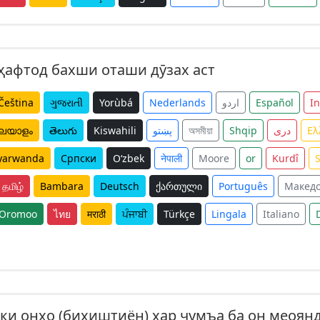
ҳафтод бахши оташи дӯзах аст
Čeština
ગુજરાતી
Yorùbá
Nederlands
اردو
Español
I
ലയാളം
తెలుగు
Kiswahili
پښتو
অসমীয়া
Shqip
دری
Ελ
yarwanda
Српски
O‘zbek
नेपाली
Moore
or
Kurdî
தமிழ்
Bambara
Deutsch
ქართული
Português
Макед
Oromoo
ไทย
मराठी
ਪੰਜਾਬੀ
Türkçe
Lingala
Italiano
 ки онҳо (биҳиштиён) ҳар ҷумъа ба он меоян