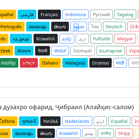
spañol
فارسی
Français
Indonesia
Русский
Tagalog
Português
മലയാളം
తెలుగు
မြန်မာ
ไทย
Deutsch
日本
nds
ئۇيغۇرچە
Kiswahili
தமிழ்
دری
Fulfulde
Magyar
‘zbek
Moore
नेपाली
Wolof
Soomaali
Български
Укра
ភាសាខ្មែរ
አማርኛ
Italiano
Malagasy
Oromoo
मराठी
ਪੰਜਾ
 дузахро офарид, Ҷибраил (Алайҳис-салом)
Čeština
ગુજરાતી
Yorùbá
Nederlands
اردو
Español
I
usa
മലയാളം
తెలుగు
Kiswahili
پښتو
অসমীয়া
Shqip