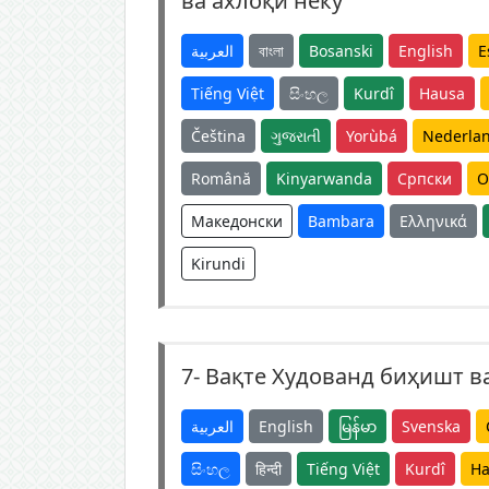
ва ахлоқи неку
العربية
বাংলা
Bosanski
English
E
Tiếng Việt
සිංහල
Kurdî
Hausa
Čeština
ગુજરાતી
Yorùbá
Nederla
Română
Kinyarwanda
Српски
O
Македонски
Bambara
Ελληνικά
Kirundi
7-
Вақте Худованд биҳишт ва
العربية
English
မြန်မာ
Svenska
සිංහල
हिन्दी
Tiếng Việt
Kurdî
Ha