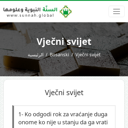
Vječni svijet
الرئيسية
Bosanski
Vječni svijet
Vječni svijet
1-
Ko odgodi rok za vraćanje duga
onome ko nije u stanju da ga vrati