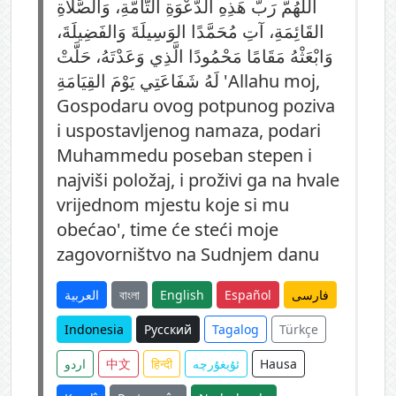
اللَّهُمَّ رَبَّ هَذِهِ الدَّعْوَةِ التَّامَّةِ، وَالصَّلاَةِ
القَائِمَةِ، آتِ مُحَمَّدًا الوَسِيلَةَ وَالفَضِيلَةَ،
وَابْعَثْهُ مَقَامًا مَحْمُودًا الَّذِي وَعَدْتَهُ، حَلَّتْ
لَهُ شَفَاعَتِي يَوْمَ القِيَامَةِ 'Allahu moj,
Gospodaru ovog potpunog poziva
i uspostavljenog namaza, podari
Muhammedu poseban stepen i
najviši položaj, i proživi ga na hvale
vrijednom mjestu koje si mu
obećao', time će steći moje
zagovorništvo na Sudnjem danu
العربية
বাংলা
English
Español
فارسی
Indonesia
Русский
Tagalog
Türkçe
اردو
中文
हिन्दी
ئۇيغۇرچە
Hausa