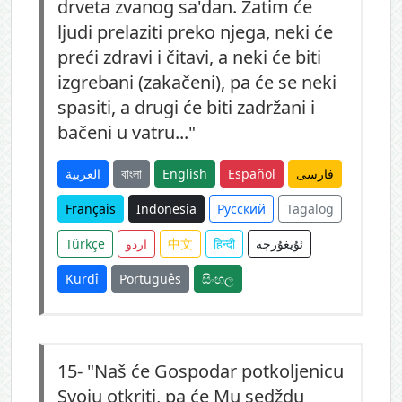
drveta zvanog sa'dan. Zatim će
ljudi prelaziti preko njega, neki će
preći zdravi i čitavi, a neki će biti
izgrebani (zakačeni), pa će se neki
spasiti, a drugi će biti zadržani i
bačeni u vatru..."
العربية
বাংলা
English
Español
فارسی
Français
Indonesia
Русский
Tagalog
Türkçe
اردو
中文
हिन्दी
ئۇيغۇرچە
Kurdî
Português
සිංහල
15-
"Naš će Gospodar potkoljenicu
Svoju otkriti, pa će Mu sedždu