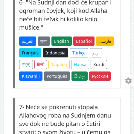
6-
"Na Sudnji dan doći će krupan i
ogroman čovjek, koji kod Allaha
neće biti težak ni koliko krilo
mušice."
العربية
বাংলা
English
Español
فارسی
Français
Indonesia
Türkçe
اردو
中文
हिन्दी
Tagalog
Hausa
Kurdî
Kiswahili
Português
සිංහල
Русский
7-
Neće se pokrenuti stopala
Allahovog roba na Sudnjem danu
sve dok ne bude pitan o četiri
stvari: o svom životu – u čemu ga