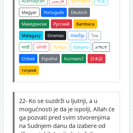
Azərbaycan
فارسی
ქართული
中文
Magyar
Português
Deutsch
Македонски
Русский
Bambara
Malagasy
Oromoo
ភាសាខ្មែរ
ไทย
मराठी
ਪੰਜਾਬੀ
Türkçe
Italiano
አማርኛ
O‘zbek
Español
Kurmancî
日本語
тоҷикӣ
22-
Ko se suzdrži u ljutnji, a u
mogućnosti je da je ispolji, Allah će
ga pozvati pred svim stvorenjima
na Sudnjem danu da izabere od