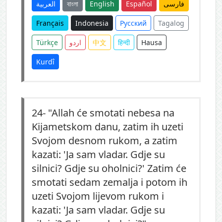
العربية
বাংলা
English
Español
فارسی
Français
Indonesia
Русский
Tagalog
Türkçe
اردو
中文
हिन्दी
Hausa
Kurdî
24-
"Allah će smotati nebesa na
Kijametskom danu, zatim ih uzeti
Svojom desnom rukom, a zatim
kazati: 'Ja sam vladar. Gdje su
silnici? Gdje su oholnici?' Zatim će
smotati sedam zemalja i potom ih
uzeti Svojom lijevom rukom i
kazati: 'Ja sam vladar. Gdje su