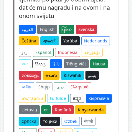
dat će mu nagradu i na ovom i na
onom svijetu
العربية
English
မြန်မာ
Svenska
Čeština
ગુજરાતી
Yorùbá
Nederlands
اردو
Español
Indonesia
ئۇيغۇرچە
বাংলা
සිංහල
हिन्दी
Tiếng Việt
Hausa
മലയാളം
తెలుగు
Kiswahili
پښتو
অসমীয়া
Shqip
دری
Ελληνικά
Български
Fulfulde
ಕನ್ನಡ
Кыргызча
Lietuvių
or
Română
Kinyarwanda
Српски
тоҷикӣ
O‘zbek
नेपाली