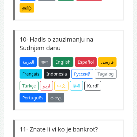
தமிழ்
10-
Hadis o zauzimanju na
Sudnjem danu
العربية
বাংলা
English
Español
فارسی
Français
Indonesia
Русский
Tagalog
Türkçe
اردو
中文
हिन्दी
Kurdî
Português
සිංහල
11-
Znate li vi ko je bankrot?