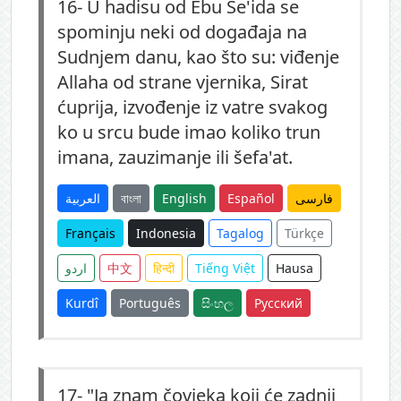
16-
U hadisu od Ebu Se'ida se
spominju neki od događaja na
Sudnjem danu, kao što su: viđenje
Allaha od strane vjernika, Sirat
ćuprija, izvođenje iz vatre svakog
ko u srcu bude imao koliko trun
imana, zauzimanje ili šefa'at.
العربية
বাংলা
English
Español
فارسی
Français
Indonesia
Tagalog
Türkçe
اردو
中文
हिन्दी
Tiếng Việt
Hausa
Kurdî
Português
සිංහල
Русский
17-
"Ja znam čovjeka koji će zadnji