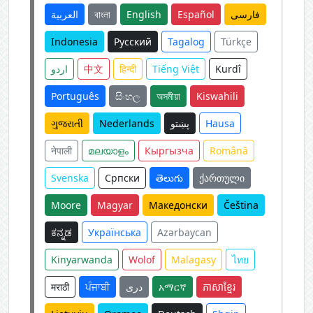
العربية
বাংলা
English
Español
فارسی
Indonesia
Русский
Tagalog
Türkçe
اردو
中文
हिन्दी
Tiếng Việt
Kurdî
Português
සිංහල
অসমীয়া
Kiswahili
ગુજરાતી
Nederlands
پښتو
Hausa
नेपाली
മലയാളം
Кыргызча
Română
Svenska
Српски
తెలుగు
ქართული
Moore
Magyar
Македонски
Čeština
ಕನ್ನಡ
Українська
Azərbaycan
Kinyarwanda
Wolof
Malagasy
ไทย
मराठी
ਪੰਜਾਬੀ
دری
አማርኛ
ភាសាខ្មែរ