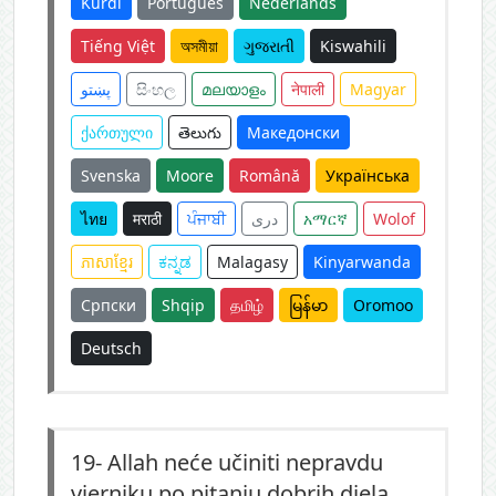
Kurdî
Português
Nederlands
Tiếng Việt
অসমীয়া
ગુજરાતી
Kiswahili
پښتو
සිංහල
മലയാളം
नेपाली
Magyar
ქართული
తెలుగు
Македонски
Svenska
Moore
Română
Українська
ไทย
मराठी
ਪੰਜਾਬੀ
دری
አማርኛ
Wolof
ភាសាខ្មែរ
ಕನ್ನಡ
Malagasy
Kinyarwanda
Српски
Shqip
தமிழ்
မြန်မာ
Oromoo
Deutsch
19-
Allah neće učiniti nepravdu
vjerniku po pitanju dobrih djela,