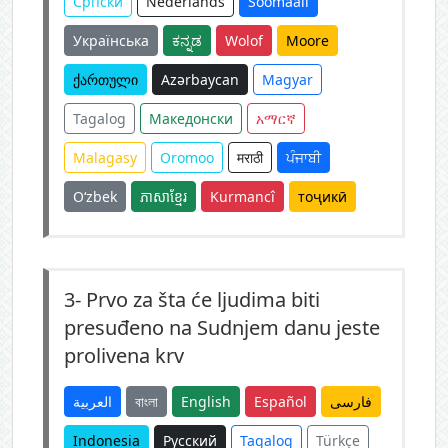
Српски
Nederlands
Soomaali
Українська
ಕನ್ನಡ
Wolof
Moore
ქართული
Azərbaycan
Magyar
Tagalog
Македонски
አማርኛ
Malagasy
Oromoo
मराठी
ਪੰਜਾਬੀ
O‘zbek
ភាសាខ្មែរ
Kurmancî
тоҷикӣ
3-
Prvo za šta će ljudima biti
presuđeno na Sudnjem danu jeste
prolivena krv
العربية
বাংলা
English
Español
فارسی
Indonesia
Русский
Tagalog
Türkçe