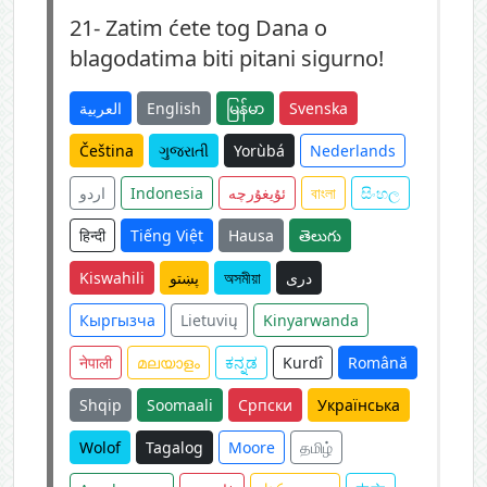
21-
Zatim ćete tog Dana o
blagodatima biti pitani sigurno!
العربية
English
မြန်မာ
Svenska
Čeština
ગુજરાતી
Yorùbá
Nederlands
اردو
Indonesia
ئۇيغۇرچە
বাংলা
සිංහල
हिन्दी
Tiếng Việt
Hausa
తెలుగు
Kiswahili
پښتو
অসমীয়া
دری
Кыргызча
Lietuvių
Kinyarwanda
नेपाली
മലയാളം
ಕನ್ನಡ
Kurdî
Română
Shqip
Soomaali
Српски
Українська
Wolof
Tagalog
Moore
தமிழ்