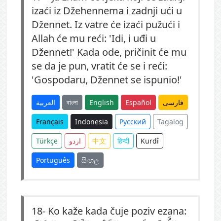
izaći iz Džehennema i zadnji ući u
Džennet. Iz vatre će izaći pužući i
Allah će mu reći: 'Idi, i uđi u
Džennet!' Kada ode, pričinit će mu
se da je pun, vratit će se i reći:
'Gospodaru, Džennet se ispunio!'
العربية
বাংলা
English
Español
فارسی
Français
Indonesia
Русский
Tagalog
Türkçe
اردو
中文
हिन्दी
Kurdî
Português
සිංහල
18-
Ko kaže kada čuje poziv ezana: