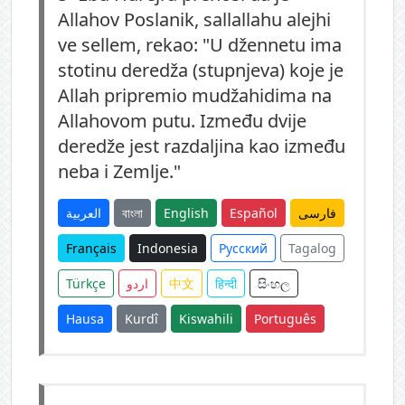
Allahov Poslanik, sallallahu alejhi
ve sellem, rekao: "U džennetu ima
stotinu deredža (stupnjeva) koje je
Allah pripremio mudžahidima na
Allahovom putu. Između dvije
deredže jest razdaljina kao između
neba i Zemlje."
العربية
বাংলা
English
Español
فارسی
Français
Indonesia
Русский
Tagalog
Türkçe
اردو
中文
हिन्दी
සිංහල
Hausa
Kurdî
Kiswahili
Português