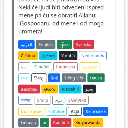
Neki će ljudi biti odvedeni ispred
mene pa ću se obratiti Allahu:
'Gospodaru, od mene i od moga
ummeta!
العربية
English
မြန်မာ
Svenska
Čeština
ગુજરાતી
Yorùbá
Nederlands
اردو
Español
Indonesia
ئۇيغۇرچە
বাংলা
සිංහල
हिन्दी
Tiếng Việt
Hausa
മലയാളം
తెలుగు
Kiswahili
پښتو
অসমীয়া
Shqip
دری
Ελληνικά
Български
Fulfulde
ಕನ್ನಡ
Кыргызча
Lietuvių
or
Română
Kinyarwanda