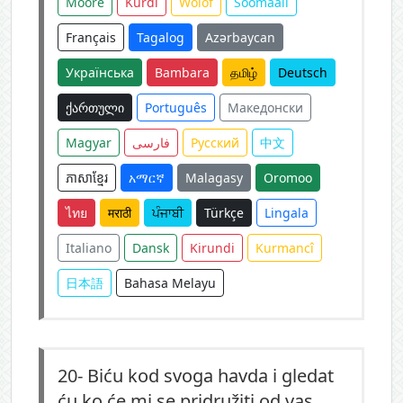
Moore
Kurdî
Wolof
Soomaali
Français
Tagalog
Azərbaycan
Українська
Bambara
தமிழ்
Deutsch
ქართული
Português
Македонски
Magyar
فارسی
Русский
中文
ភាសាខ្មែរ
አማርኛ
Malagasy
Oromoo
ไทย
मराठी
ਪੰਜਾਬੀ
Türkçe
Lingala
Italiano
Dansk
Kirundi
Kurmancî
日本語
Bahasa Melayu
20-
Biću kod svoga havda i gledat
ću ko će mi se pridružiti od vas.