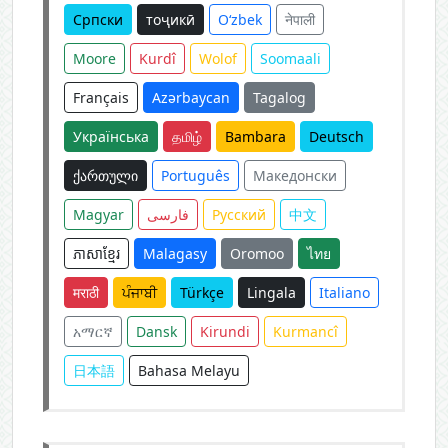
Српски
тоҷикӣ
O‘zbek
नेपाली
Moore
Kurdî
Wolof
Soomaali
Français
Azərbaycan
Tagalog
Українська
தமிழ்
Bambara
Deutsch
ქართული
Português
Македонски
Magyar
فارسی
Русский
中文
ភាសាខ្មែរ
Malagasy
Oromoo
ไทย
मराठी
ਪੰਜਾਬੀ
Türkçe
Lingala
Italiano
አማርኛ
Dansk
Kirundi
Kurmancî
日本語
Bahasa Melayu