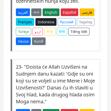
džennetskih hurija koju želi.
العربية
বাংলা
English
Español
فارسی
Français
Indonesia
Русский
Tagalog
Türkçe
اردو
中文
हिन्दी
Tiếng Việt
Hausa
Kurdî
23-
"Doista će Allah Uzvišeni na
Sudnjem danu kazati: 'Gdje su oni
koji su se voljeli u ime Mene i Moje
Uzvišenosti?' Danas ću ih staviti u
Svoj hlad, kada drugog hlada osim
Moga nema."