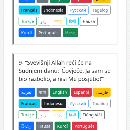
Français
Indonesia
Русский
Tagalog
Türkçe
اردو
中文
हिन्दी
Hausa
Kurdî
Português
සිංහල
9-
“Svevišnji Allah reći će na
Sudnjem danu: ‘Čovječe, Ja sam se
bio razbolio, a nisi Me posjetio!’”
العربية
বাংলা
English
Español
فارسی
Français
Indonesia
Русский
Tagalog
Türkçe
اردو
中文
हिन्दी
Tiếng Việt
සිංහල
Hausa
Kurdî
Português