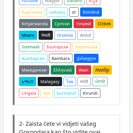
Fulfulde
Magyar
Italiano
ಕನ್ನಡ
Кыргызча
Lietuvių
or
Română
Kinyarwanda
Српски
тоҷикӣ
O‘zbek
Moore
नेपाली
Oromoo
Wolof
Soomaali
Български
Українська
Azərbaycan
Bambara
ქართული
Македонски
Ελληνικά
Akan
ភាសាខ្មែរ
አማርኛ
Malagasy
ไทย
मराठी
ਪੰਜਾਬੀ
Lingala
Yao
Kurmancî
Kirundi
2-
Zaista ćete vi vidjeti vašeg
Gospodara kao što vidite ovaj