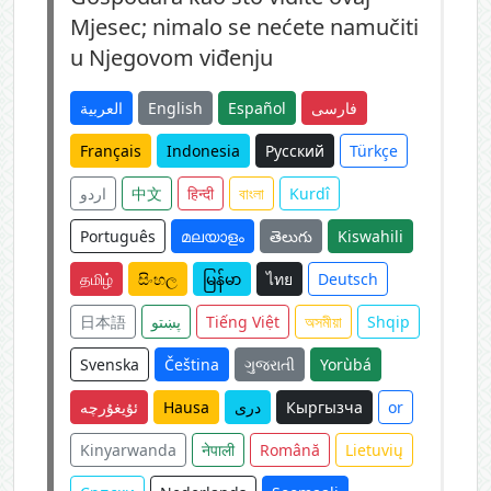
Mjesec; nimalo se nećete namučiti
u Njegovom viđenju
العربية
English
Español
فارسی
Français
Indonesia
Русский
Türkçe
اردو
中文
हिन्दी
বাংলা
Kurdî
Português
മലയാളം
తెలుగు
Kiswahili
தமிழ்
සිංහල
မြန်မာ
ไทย
Deutsch
日本語
پښتو
Tiếng Việt
অসমীয়া
Shqip
Svenska
Čeština
ગુજરાતી
Yorùbá
ئۇيغۇرچە
Hausa
دری
Кыргызча
or
Kinyarwanda
नेपाली
Română
Lietuvių