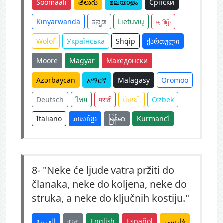
Soomaali
తెలుగు
മലയാളം
Српски
Kinyarwanda
ಕನ್ನಡ
Lietuvių
தமிழ்
Wolof
Українська
Shqip
ქართული
Moore
Magyar
Македонски
Azərbaycan
አማርኛ
Malagasy
Oromoo
Deutsch
ไทย
मराठी
ਪੰਜਾਬੀ
O‘zbek
Italiano
ភាសាខ្មែរ
မြန်မာ
Kurmancî
8-
"Neke će ljude vatra pržiti do
članaka, neke do koljena, neke do
struka, a neke do ključnih kostiju."
العربية
বাংলা
English
Español
فارسی