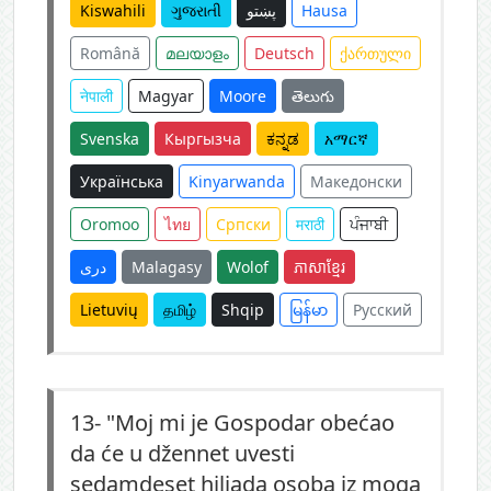
Kiswahili
ગુજરાતી
پښتو
Hausa
Română
മലയാളം
Deutsch
ქართული
नेपाली
Magyar
Moore
తెలుగు
Svenska
Кыргызча
ಕನ್ನಡ
አማርኛ
Українська
Kinyarwanda
Македонски
Oromoo
ไทย
Српски
मराठी
ਪੰਜਾਬੀ
دری
Malagasy
Wolof
ភាសាខ្មែរ
Lietuvių
தமிழ்
Shqip
မြန်မာ
Русский
13-
"Moj mi je Gospodar obećao
da će u džennet uvesti
sedamdeset hiljada osoba iz moga