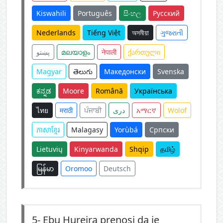
Kiswahili
Português
සිංහල
Русский
Nederlands
Tiếng Việt
অসমীয়া
ગુજરાતી
پښتو
മലയാളം
नेपाली
ქართული
Magyar
తెలుగు
Македонски
Svenska
ಕನ್ನಡ
Moore
Română
Українська
ไทย
मराठी
ਪੰਜਾਬੀ
دری
አማርኛ
Wolof
ភាសាខ្មែរ
Malagasy
Yorùbá
Српски
Lietuvių
Kinyarwanda
Shqip
தமிழ்
မြန်မာ
Oromoo
Deutsch
5-
Ebu Hurejra prenosi da je