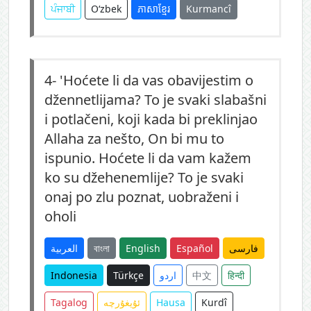
ਪੰਜਾਬੀ
O‘zbek
ភាសាខ្មែរ
Kurmancî
4-
'Hoćete li da vas obavijestim o
džennetlijama? To je svaki slabašni
i potlačeni, koji kada bi preklinjao
Allaha za nešto, On bi mu to
ispunio. Hoćete li da vam kažem
ko su džehenemlije? To je svaki
onaj po zlu poznat, uobraženi i
oholi
العربية
বাংলা
English
Español
فارسی
Indonesia
Türkçe
اردو
中文
हिन्दी
Tagalog
ئۇيغۇرچە
Hausa
Kurdî