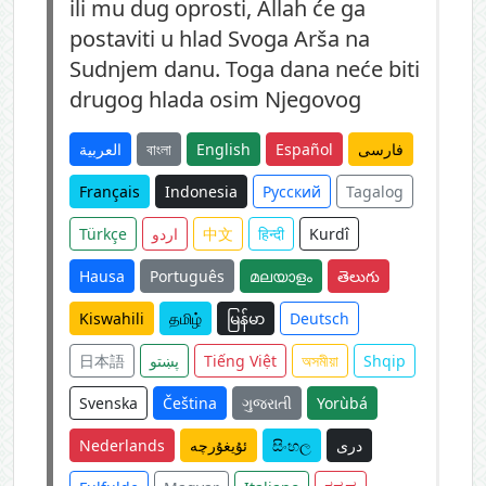
ili mu dug oprosti, Allah će ga
postaviti u hlad Svoga Arša na
Sudnjem danu. Toga dana neće biti
drugog hlada osim Njegovog
العربية
বাংলা
English
Español
فارسی
Français
Indonesia
Русский
Tagalog
Türkçe
اردو
中文
हिन्दी
Kurdî
Hausa
Português
മലയാളം
తెలుగు
Kiswahili
தமிழ்
မြန်မာ
Deutsch
日本語
پښتو
Tiếng Việt
অসমীয়া
Shqip
Svenska
Čeština
ગુજરાતી
Yorùbá
Nederlands
ئۇيغۇرچە
සිංහල
دری