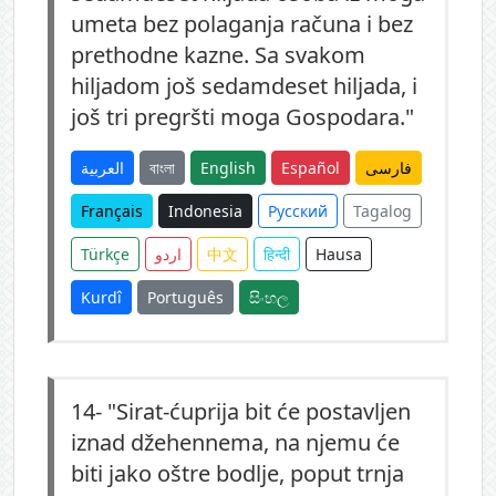
umeta bez polaganja računa i bez
prethodne kazne. Sa svakom
hiljadom još sedamdeset hiljada, i
još tri pregršti moga Gospodara."
العربية
বাংলা
English
Español
فارسی
Français
Indonesia
Русский
Tagalog
Türkçe
اردو
中文
हिन्दी
Hausa
Kurdî
Português
සිංහල
14-
"Sirat-ćuprija bit će postavljen
iznad džehennema, na njemu će
biti jako oštre bodlje, poput trnja