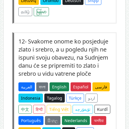
Lietuvių
Oromoo
Deutsch
Shqip
தமிழ்
မြန်မာ
12-
Svakome onome ko posjeduje
zlato i srebro, a u pogledu njih ne
ispuni svoju obavezu, na Sudnjem
danu će se pripremiti to zlato i
srebro u vidu vatrene ploče
العربية
বাংলা
English
Español
فارسی
Indonesia
Tagalog
Türkçe
اردو
中文
हिन्दी
Tiếng Việt
ئۇيغۇرچە
Kurdî
Português
සිංහල
Nederlands
অসমীয়া