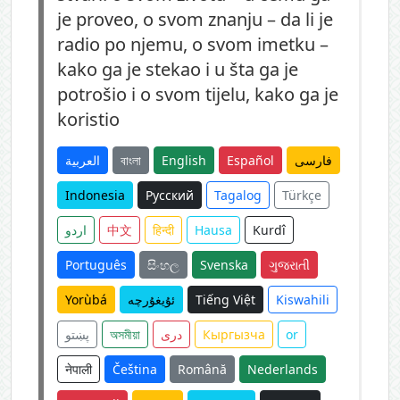
je proveo, o svom znanju – da li je
radio po njemu, o svom imetku –
kako ga je stekao i u šta ga je
potrošio i o svom tijelu, kako ga je
koristio
العربية
বাংলা
English
Español
فارسی
Indonesia
Русский
Tagalog
Türkçe
اردو
中文
हिन्दी
Hausa
Kurdî
Português
සිංහල
Svenska
ગુજરાતી
Yorùbá
ئۇيغۇرچە
Tiếng Việt
Kiswahili
پښتو
অসমীয়া
دری
Кыргызча
or
नेपाली
Čeština
Română
Nederlands