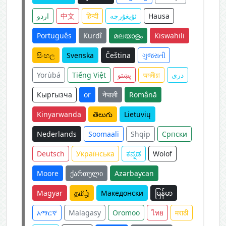
اردو
中文
हिन्दी
ئۇيغۇرچە
Hausa
Português
Kurdî
മലയാളം
Kiswahili
සිංහල
Svenska
Čeština
ગુજરાતી
Yorùbá
Tiếng Việt
پښتو
অসমীয়া
دری
Кыргызча
or
नेपाली
Română
Kinyarwanda
తెలుగు
Lietuvių
Nederlands
Soomaali
Shqip
Српски
Deutsch
Українська
ಕನ್ನಡ
Wolof
Moore
ქართული
Azərbaycan
Magyar
தமிழ்
Македонски
မြန်မာ
አማርኛ
Malagasy
Oromoo
ไทย
मराठी