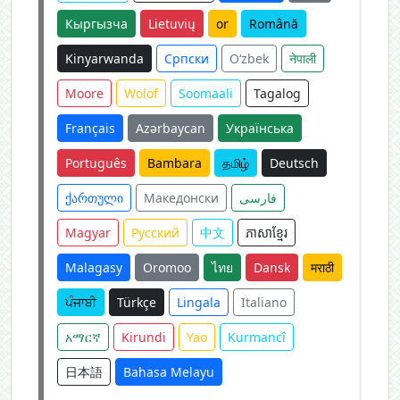
Кыргызча
Lietuvių
or
Română
Kinyarwanda
Српски
O‘zbek
नेपाली
Moore
Wolof
Soomaali
Tagalog
Français
Azərbaycan
Українська
Português
Bambara
தமிழ்
Deutsch
ქართული
Македонски
فارسی
Magyar
Русский
中文
ភាសាខ្មែរ
Malagasy
Oromoo
ไทย
Dansk
मराठी
ਪੰਜਾਬੀ
Türkçe
Lingala
Italiano
አማርኛ
Kirundi
Yao
Kurmancî
日本語
Bahasa Melayu