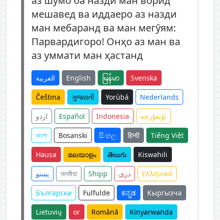
аз шумо ба назди ман ворид
мешавед ва иддаеро аз назди
ман мебаранд ва ман мегӯям:
Парвардигоро! Онҳо аз ман ва
аз уммати ман ҳастанд
العربية
English
မြန်မာ
Svenska
Čeština
ગુજરાતી
Yorùbá
Nederlands
اردو
Español
Indonesia
ئۇيغۇرچە
বাংলা
Bosanski
සිංහල
हिन्दी
Tiếng Việt
Hausa
മലയാളം
తెలుగు
Kiswahili
پښتو
অসমীয়া
Shqip
دری
Ελληνικά
Български
Fulfulde
ಕನ್ನಡ
Кыргызча
Lietuvių
or
Română
Kinyarwanda