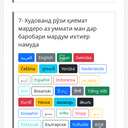
7-
Худованд рӯзи қиёмат
мардеро аз уммати ман дар
баробари мардум ихтиёр
намуда
العربية
English
မြန်မာ
Svenska
Čeština
ગુજરાતી
Yorùbá
Nederlands
اردو
Español
Indonesia
ئۇيغۇرچە
বাংলা
Bosanski
සිංහල
हिन्दी
Tiếng Việt
Kurdî
Hausa
മലയാളം
తెలుగు
Kiswahili
پښتو
অসমীয়া
Shqip
دری
Ελληνικά
Български
Fulfulde
ಕನ್ನಡ