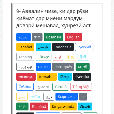
9-
Аввалин чизе, ки дар рӯзи
қиёмат дар миёни мардум
доварӣ мешавад, хунрезӣ аст
العربية
বাংলা
Bosanski
English
Español
فارسی
Indonesia
Русский
Tagalog
Türkçe
اردو
中文
हिन्दी
ئۇيغۇرچە
Hausa
Português
Kurdî
മലയാളം
Kiswahili
සිංහල
Svenska
Čeština
ગુજરાતી
Yorùbá
Tiếng Việt
پښتو
অসমীয়া
دری
Кыргызча
or
नेपाली
Română
Kinyarwanda
తెలుగు