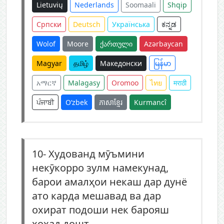
Lietuvių
Nederlands
Soomaali
Shqip
Српски
Deutsch
Українська
ಕನ್ನಡ
Wolof
Moore
ქართული
Azərbaycan
Magyar
தமிழ்
Македонски
မြန်မာ
አማርኛ
Malagasy
Oromoo
ไทย
मराठी
ਪੰਜਾਬੀ
O‘zbek
ភាសាខ្មែរ
Kurmancî
10-
Худованд мӯъмини
некӯкорро зулм намекунад,
барои амалҳои некаш дар дунё
ато карда мешавад ва дар
охират подоши нек барояш
хоҳад дошт