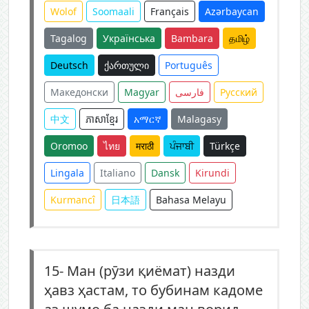
Wolof
Soomaali
Français
Azərbaycan
Tagalog
Українська
Bambara
தமிழ்
Deutsch
ქართული
Português
Македонски
Magyar
فارسی
Русский
中文
ភាសាខ្មែរ
አማርኛ
Malagasy
Oromoo
ไทย
मराठी
ਪੰਜਾਬੀ
Türkçe
Lingala
Italiano
Dansk
Kirundi
Kurmancî
日本語
Bahasa Melayu
15-
Ман (рӯзи қиёмат) назди
ҳавз ҳастам, то бубинам кадоме