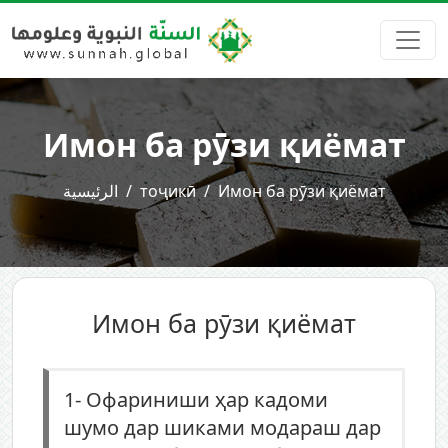
Имон ба рӯзи қиёмат
الرئيسية
тоҷикӣ
Имон ба рӯзи қиёмат
Имон ба рӯзи қиёмат
1-
Офариниши ҳар кадоми
шумо дар шиками модараш дар