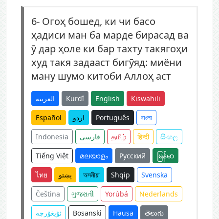
6-
Огоҳ бошед, ки чи басо
ҳадиси ман ба марде бирасад ва
ӯ дар ҳоле ки бар тахту такягоҳи
худ такя задааст бигӯяд: миёни
ману шумо китоби Аллоҳ аст
العربية
Kurdî
English
Kiswahili
Español
اردو
Português
বাংলা
Indonesia
فارسی
தமிழ்
हिन्दी
සිංහල
Tiếng Việt
മലയാളം
Русский
မြန်မာ
ไทย
پښتو
অসমীয়া
Shqip
Svenska
Čeština
ગુજરાતી
Yorùbá
Nederlands
ئۇيغۇرچە
Bosanski
Hausa
తెలుగు