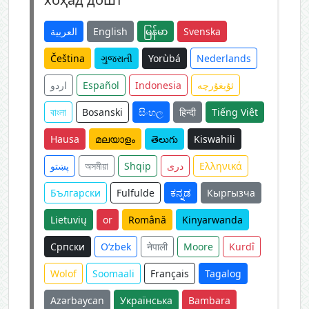
العربية
English
မြန်မာ
Svenska
Čeština
ગુજરાતી
Yorùbá
Nederlands
اردو
Español
Indonesia
ئۇيغۇرچە
বাংলা
Bosanski
සිංහල
हिन्दी
Tiếng Việt
Hausa
മലയാളം
తెలుగు
Kiswahili
پښتو
অসমীয়া
Shqip
دری
Ελληνικά
Български
Fulfulde
ಕನ್ನಡ
Кыргызча
Lietuvių
or
Română
Kinyarwanda
Српски
O‘zbek
नेपाली
Moore
Kurdî
Wolof
Soomaali
Français
Tagalog
Azərbaycan
Українська
Bambara