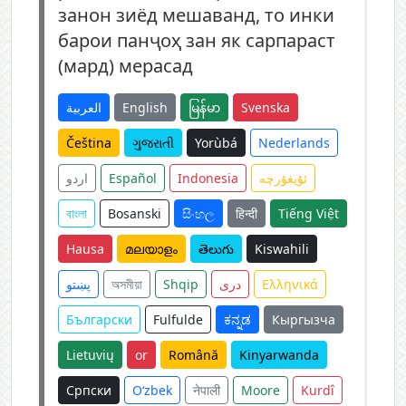
занон зиёд мешаванд, то инки
барои панҷоҳ зан як сарпараст
(мард) мерасад
العربية
English
မြန်မာ
Svenska
Čeština
ગુજરાતી
Yorùbá
Nederlands
اردو
Español
Indonesia
ئۇيغۇرچە
বাংলা
Bosanski
සිංහල
हिन्दी
Tiếng Việt
Hausa
മലയാളം
తెలుగు
Kiswahili
پښتو
অসমীয়া
Shqip
دری
Ελληνικά
Български
Fulfulde
ಕನ್ನಡ
Кыргызча
Lietuvių
or
Română
Kinyarwanda
Српски
O‘zbek
नेपाली
Moore
Kurdî