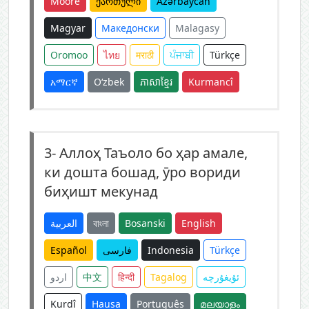
Moore
ქართული
Azərbaycan
Magyar
Македонски
Malagasy
Oromoo
ไทย
मराठी
ਪੰਜਾਬੀ
Türkçe
አማርኛ
O‘zbek
ភាសាខ្មែរ
Kurmancî
3-
Аллоҳ Таъоло бо ҳар амале,
ки дошта бошад, ӯро вориди
биҳишт мекунад
العربية
বাংলা
Bosanski
English
Español
فارسی
Indonesia
Türkçe
اردو
中文
हिन्दी
Tagalog
ئۇيغۇرچە
Kurdî
Hausa
Português
മലയാളം