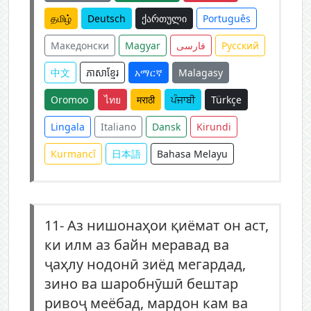
தமிழ்
Deutsch
ქართული
Português
Македонски
Magyar
فارسی
Русский
中文
ភាសាខ្មែរ
አማርኛ
Malagasy
Oromoo
ไทย
मराठी
ਪੰਜਾਬੀ
Türkçe
Lingala
Italiano
Dansk
Kirundi
Kurmancî
日本語
Bahasa Melayu
11-
Аз нишонаҳои қиёмат он аст,
ки илм аз байн меравад ва
ҷаҳлу нодонӣ зиёд мегардад,
зино ва шаробнӯшӣ бештар
ривоҷ меёбад, мардон кам ва