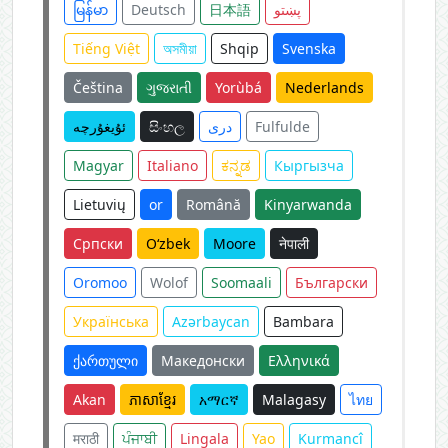
မြန်မာ
Deutsch
日本語
پښتو
Tiếng Việt
অসমীয়া
Shqip
Svenska
Čeština
ગુજરાતી
Yorùbá
Nederlands
ئۇيغۇرچە
සිංහල
دری
Fulfulde
Magyar
Italiano
ಕನ್ನಡ
Кыргызча
Lietuvių
or
Română
Kinyarwanda
Српски
O‘zbek
Moore
नेपाली
Oromoo
Wolof
Soomaali
Български
Українська
Azərbaycan
Bambara
ქართული
Македонски
Ελληνικά
Akan
ភាសាខ្មែរ
አማርኛ
Malagasy
ไทย
मराठी
ਪੰਜਾਬੀ
Lingala
Yao
Kurmancî