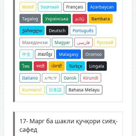
Wolof
Soomaali
Français
Azərbaycan
Tagalog
Українська
தமிழ்
Bambara
ქართული
Deutsch
Português
Македонски
Magyar
فارسی
Русский
中文
ភាសាខ្មែរ
Malagasy
Oromoo
ไทย
मराठी
ਪੰਜਾਬੀ
Türkçe
Lingala
Italiano
አማርኛ
Dansk
Kirundi
Kurmancî
日本語
Bahasa Melayu
17-
Марг ба шакли қучқори сиёҳ-
сафед