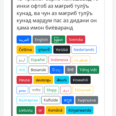
инки офтоб аз мағриб тулӯъ
кунад, ва чун аз мағриб тулӯъ
кунад мардум пас аз дидани он
ҳама имон биёваранд
العربية
English
မြန်မာ
Svenska
Čeština
ગુજરાતી
Yorùbá
Nederlands
اردو
Español
Indonesia
ئۇيغۇرچە
বাংলা
Bosanski
සිංහල
हिन्दी
Tiếng Việt
Hausa
മലയാളം
తెలుగు
Kiswahili
پښتو
অসমীয়া
Shqip
دری
Ελληνικά
Български
Fulfulde
ಕನ್ನಡ
Кыргызча
Lietuvių
or
Română
Kinyarwanda