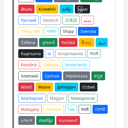
తెలుగు
Kiswahili
தமிழ்
မြန်မာ
Русский
Deutsch
日本語
پښتو
Tiếng Việt
অসমীয়া
Shqip
Svenska
Čeština
ગુજરાતી
Yorùbá
සිංහල
دری
Кыргызча
or
Kinyarwanda
नेपाली
Română
Lietuvių
Nederlands
Soomaali
Српски
Українська
ಕನ್ನಡ
Wolof
Moore
ქართული
O‘zbek
Azərbaycan
Magyar
Македонски
Malagasy
Oromoo
ไทย
मराठी
ਪੰਜਾਬੀ
አማርኛ
ភាសាខ្មែរ
Kurmancî