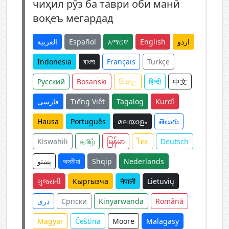
чиҳил рӯз ба таври оби манӣ
воқеъ мегардад
العربية
Español
አማርኛ
English
اردو
Indonesia
বাংলা
Français
Türkçe
Русский
Bosanski
සිංහල
हिन्दी
中文
فارسی
Tiếng Việt
Tagalog
Kurdî
Hausa
Português
മലയാളം
తెలుగు
Kiswahili
தமிழ்
မြန်မာ
ไทย
Deutsch
پښتو
অসমীয়া
Shqip
Nederlands
ગુજરાતી
Кыргызча
नेपाली
Lietuvių
دری
Српски
Kinyarwanda
Română
Magyar
Čeština
Moore
Malagasy