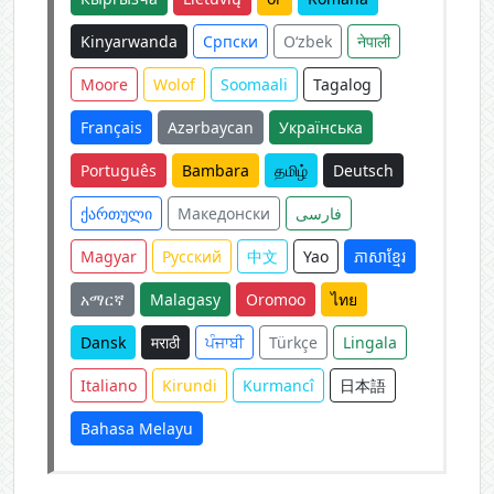
Kinyarwanda
Српски
O‘zbek
नेपाली
Moore
Wolof
Soomaali
Tagalog
Français
Azərbaycan
Українська
Português
Bambara
தமிழ்
Deutsch
ქართული
Македонски
فارسی
Magyar
Русский
中文
Yao
ភាសាខ្មែរ
አማርኛ
Malagasy
Oromoo
ไทย
Dansk
मराठी
ਪੰਜਾਬੀ
Türkçe
Lingala
Italiano
Kirundi
Kurmancî
日本語
Bahasa Melayu