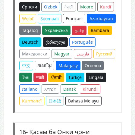
Српски
O‘zbek
नेपाली
Moore
Kurdî
Wolof
Soomaali
Français
Azərbaycan
Tagalog
Українська
தமிழ்
Bambara
Deutsch
ქართული
Português
Македонски
Magyar
فارسی
Русский
中文
ភាសាខ្មែរ
Malagasy
Oromoo
ไทย
मराठी
ਪੰਜਾਬੀ
Türkçe
Lingala
Italiano
አማርኛ
Dansk
Kirundi
Kurmancî
日本語
Bahasa Melayu
16-
Қасам ба Онки ҷони