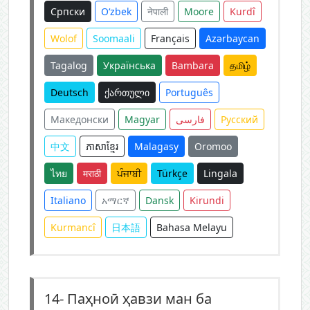
Српски
O‘zbek
नेपाली
Moore
Kurdî
Wolof
Soomaali
Français
Azərbaycan
Tagalog
Українська
Bambara
தமிழ்
Deutsch
ქართული
Português
Македонски
Magyar
فارسی
Русский
中文
ភាសាខ្មែរ
Malagasy
Oromoo
ไทย
मराठी
ਪੰਜਾਬੀ
Türkçe
Lingala
Italiano
አማርኛ
Dansk
Kirundi
Kurmancî
日本語
Bahasa Melayu
14-
Паҳноӣ ҳавзи ман ба