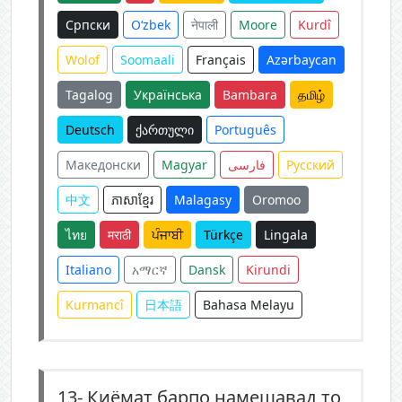
Српски
O‘zbek
नेपाली
Moore
Kurdî
Wolof
Soomaali
Français
Azərbaycan
Tagalog
Українська
Bambara
தமிழ்
Deutsch
ქართული
Português
Македонски
Magyar
فارسی
Русский
中文
ភាសាខ្មែរ
Malagasy
Oromoo
ไทย
मराठी
ਪੰਜਾਬੀ
Türkçe
Lingala
Italiano
አማርኛ
Dansk
Kirundi
Kurmancî
日本語
Bahasa Melayu
13-
Қиёмат барпо намешавад то