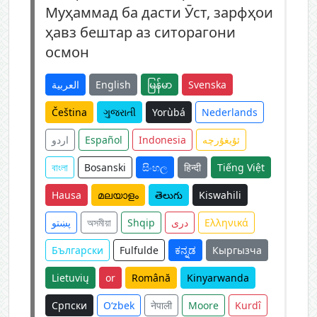
Муҳаммад ба дасти Ӯст, зарфҳои
ҳавз бештар аз ситорагони
осмон
العربية
English
မြန်မာ
Svenska
Čeština
ગુજરાતી
Yorùbá
Nederlands
اردو
Español
Indonesia
ئۇيغۇرچە
বাংলা
Bosanski
සිංහල
हिन्दी
Tiếng Việt
Hausa
മലയാളം
తెలుగు
Kiswahili
پښتو
অসমীয়া
Shqip
دری
Ελληνικά
Български
Fulfulde
ಕನ್ನಡ
Кыргызча
Lietuvių
or
Română
Kinyarwanda
Српски
O‘zbek
नेपाली
Moore
Kurdî