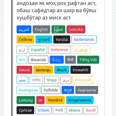
андозаи як моҳ роҳ рафтан аст,
обаш сафедтар аз шир ва бӯяш
хушбӯтар аз миск аст
العربية
English
မြန်မာ
Svenska
Čeština
ગુજરાતી
Yorùbá
Nederlands
اردو
Español
Indonesia
ئۇيغۇرچە
বাংলা
Bosanski
සිංහල
हिन्दी
Tiếng Việt
Hausa
മലയാളം
తెలుగు
Kiswahili
پښتو
অসমীয়া
Shqip
دری
Ελληνικά
Български
Fulfulde
ಕನ್ನಡ
Кыргызча
Lietuvių
or
Română
Kinyarwanda
Српски
O‘zbek
नेपाली
Moore
Kurdî