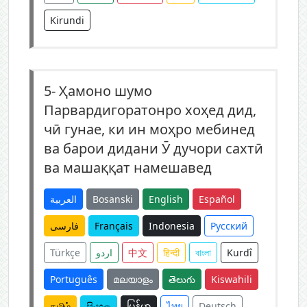
Kirundi
5-
Ҳамоно шумо
Парвардигоратонро хоҳед дид,
чӣ гунае, ки ин моҳро мебинед
ва барои дидани Ӯ дучори сахтӣ
ва машаққат намешавед
العربية
Bosanski
English
Español
فارسی
Français
Indonesia
Русский
Türkçe
اردو
中文
हिन्दी
বাংলা
Kurdî
Português
മലയാളം
తెలుగు
Kiswahili
தமிழ்
සිංහල
မြန်မာ
ไทย
Deutsch