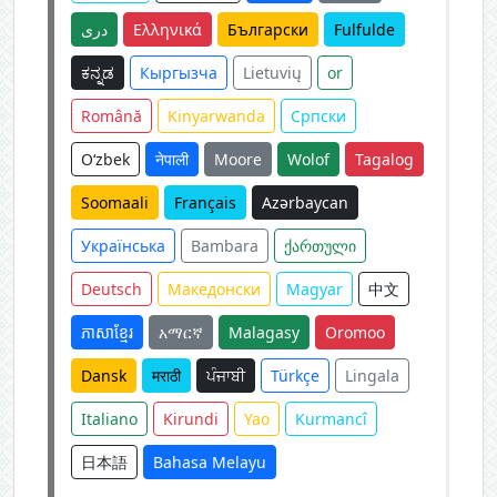
دری
Ελληνικά
Български
Fulfulde
ಕನ್ನಡ
Кыргызча
Lietuvių
or
Română
Kinyarwanda
Српски
O‘zbek
नेपाली
Moore
Wolof
Tagalog
Soomaali
Français
Azərbaycan
Українська
Bambara
ქართული
Deutsch
Македонски
Magyar
中文
ភាសាខ្មែរ
አማርኛ
Malagasy
Oromoo
Dansk
मराठी
ਪੰਜਾਬੀ
Türkçe
Lingala
Italiano
Kirundi
Yao
Kurmancî
日本語
Bahasa Melayu