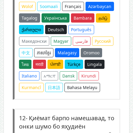
Wolof
Soomaali
Français
Azərbaycan
Tagalog
Українська
Bambara
தமிழ்
ქართული
Deutsch
Português
Македонски
Magyar
فارسی
Русский
中文
ភាសាខ្មែរ
Malagasy
Oromoo
ไทย
मराठी
ਪੰਜਾਬੀ
Türkçe
Lingala
Italiano
አማርኛ
Dansk
Kirundi
Kurmancî
日本語
Bahasa Melayu
12-
Қиёмат барпо намешавад, то
онки шумо бо яҳудиён