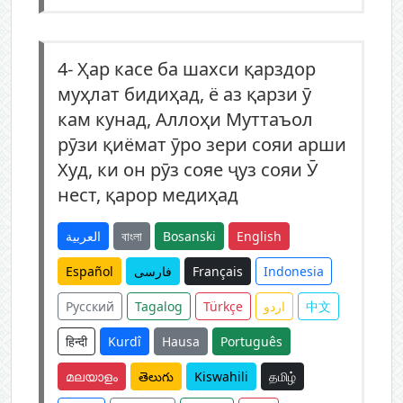
4-
Ҳар касе ба шахси қарздор
муҳлат бидиҳад, ё аз қарзи ӯ
кам кунад, Аллоҳи Муттаъол
рӯзи қиёмат ӯро зери сояи арши
Худ, ки он рӯз сояе ҷуз сояи Ӯ
нест, қарор медиҳад
العربية
বাংলা
Bosanski
English
Español
فارسی
Français
Indonesia
Русский
Tagalog
Türkçe
اردو
中文
हिन्दी
Kurdî
Hausa
Português
മലയാളം
తెలుగు
Kiswahili
தமிழ்