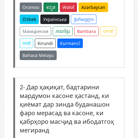
Oromoo
ಕನ್ನಡ
Wolof
Azərbaycan
O‘zbek
Українська
ქართული
Македонски
ភាសាខ្មែរ
Bambara
ਪੰਜਾਬੀ
मराठी
Kirundi
Kurmancî
Bahasa Melayu
2-
Дар ҳақиқат, бадтарини
мардумон касоне ҳастанд, ки
қиёмат дар зинда буданашон
фаро мерасад ва касоне, ки
қабрҳоро масҷид ва ибодатгоҳ
мегиранд