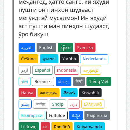
меҷангед, ҳатто санге, ки яҳудӣ
пушти он пинҳон шудааст
мегӯяд: эй мусалмон! Ин яҳудӣ
аст пушти ман пинҳон шудааст,
ӯро бикуш
العربية
English
မြန်မာ
Svenska
Čeština
ગુજરાતી
Yorùbá
Nederlands
اردو
Español
Indonesia
ئۇيغۇرچە
বাংলা
Bosanski
සිංහල
हिन्दी
Tiếng Việt
Hausa
മലയാളം
తెలుగు
Kiswahili
پښتو
অসমীয়া
Shqip
دری
Ελληνικά
Български
Fulfulde
ಕನ್ನಡ
Кыргызча
Lietuvių
or
Română
Kinyarwanda