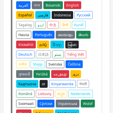
العربية
বাংলা
Bosanski
English
Español
فارسی
Indonesia
Русский
Tagalog
اردو
中文
हिन्दी
Kurdî
Hausa
Português
മലയാളം
తెలుగు
Kiswahili
தமிழ்
සිංහල
မြန်မာ
Deutsch
日本語
پښتو
Tiếng Việt
অসমীয়া
Shqip
Svenska
Čeština
ગુજરાતી
Yorùbá
ئۇيغۇرچە
دری
Кыргызча
or
Kinyarwanda
नेपाली
Română
Lietuvių
ಕನ್ನಡ
Nederlands
Soomaali
Српски
Українська
Wolof