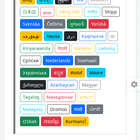
日本語
پښتو
Tiếng Việt
অসমীয়া
Shqip
Svenska
Čeština
ગુજરાતી
Yorùbá
ئۇيغۇرچە
Hausa
دری
Кыргызча
or
Kinyarwanda
नेपाली
Română
Lietuvių
Српски
Nederlands
Soomaali
Українська
ಕನ್ನಡ
Wolof
Moore
ქართული
Azərbaycan
Magyar
Tagalog
Македонски
አማርኛ
Malagasy
Oromoo
मराठी
ਪੰਜਾਬੀ
O‘zbek
ភាសាខ្មែរ
Kurmancî